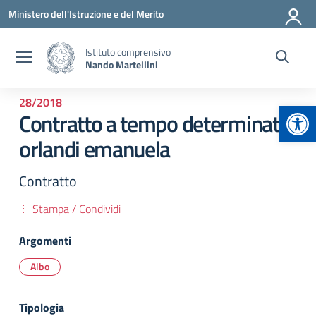
Vai ai contenuti
Vai al menu di navigazione
Vai al footer
Ministero dell'Istruzione e del Merito
Istituto comprensivo
Nando Martellini
28/2018
Apr
Contratto a tempo determinato:
orlandi emanuela
Contratto
Stampa / Condividi
Argomenti
Albo
Tipologia