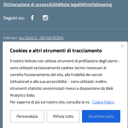
Dichiarazione di accessibilità
Note legali
Whistleblowing
Seguici su:
Indirizzo:
Via Vanni 5 - 00166 ROMA
Centralino:
06 66180851
Email:
RMIC86500P@istruzione.it
Posta elettronica certificata (PEC):
Cookies e altri strumenti di tracciamento
RMIC86500P@pec.istruzione.it
Codice fiscale: 97197050582
Il nostro Istituto non utilizza strumenti di profilazione degli utenti -
Codice meccanografico:
RMIC86500P
sono utilizzati esclusivamente cookies tecnici necessari al
Codice Indice delle Pubbliche Amministrazioni (IPA): istsc_RMIC86500P
corretto funzionamento del sito, alla fruibilità dei servizi
Codice unico di fatturazione (CUF): UFSRRZ
istituzionali e alla sua accessibilità – sono utilizzati, inoltre,
strumenti statistici anonimizzati messi a disposizione da Web
Analytics Italia.
Hosting & Powered by 3D Solution S.r.l.
Per saperne di più sul nostro sito, consulta la ns.
Cookie Policy.
Concept & Design by Designers Italia
Personalizza
Rifiuta tutto
Accettare tutto