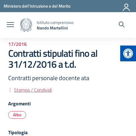
Vai ai contenuti
Vai al menu di navigazione
Vai al footer
Ministero dell'Istruzione e del Merito
Istituto comprensivo
Nando Martellini
17/2016
Apr
Contratti stipulati fino al
31/12/2016 a t.d.
Contratti personale docente ata
Stampa / Condividi
Argomenti
Albo
Tipologia