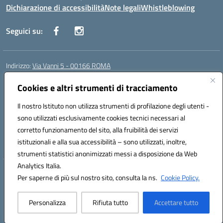
Dichiarazione di accessibilità
Note legali
Whistleblowing
Seguici su:
Indirizzo:
Via Vanni 5 - 00166 ROMA
Centralino:
06 66180851
Email:
RMIC86500P@istruzione.it
Posta elettronica certificata (PEC):
Cookies e altri strumenti di tracciamento
RMIC86500P@pec.istruzione.it
Codice fiscale: 97197050582
Il nostro Istituto non utilizza strumenti di profilazione degli utenti -
Codice meccanografico:
RMIC86500P
sono utilizzati esclusivamente cookies tecnici necessari al
Codice Indice delle Pubbliche Amministrazioni (IPA): istsc_RMIC86500P
corretto funzionamento del sito, alla fruibilità dei servizi
Codice unico di fatturazione (CUF): UFSRRZ
istituzionali e alla sua accessibilità – sono utilizzati, inoltre,
strumenti statistici anonimizzati messi a disposizione da Web
Analytics Italia.
Hosting & Powered by 3D Solution S.r.l.
Per saperne di più sul nostro sito, consulta la ns.
Cookie Policy.
Concept & Design by Designers Italia
Personalizza
Rifiuta tutto
Accettare tutto