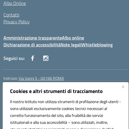
Albo Online
Contatti
Privacy Policy
Amministrazione trasparente
Albo online
Dichiarazione di accessibilità
Note legali
Whistleblowing
Seguici su:
Indirizzo:
Via Vanni 5 - 00166 ROMA
Centralino:
06 66180851
Email:
RMIC86500P@istruzione.it
Posta elettronica certificata (PEC):
Cookies e altri strumenti di tracciamento
RMIC86500P@pec.istruzione.it
Codice fiscale: 97197050582
Il nostro Istituto non utilizza strumenti di profilazione degli utenti -
Codice meccanografico:
RMIC86500P
sono utilizzati esclusivamente cookies tecnici necessari al
Codice Indice delle Pubbliche Amministrazioni (IPA): istsc_RMIC86500P
corretto funzionamento del sito, alla fruibilità dei servizi
Codice unico di fatturazione (CUF): UFSRRZ
istituzionali e alla sua accessibilità – sono utilizzati, inoltre,