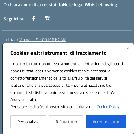
Dichiarazione di accessibilità
Note legali
Whistleblowing
Seguici su:
Indirizzo:
Via Vanni 5 - 00166 ROMA
Centralino:
06 66180851
Email:
RMIC86500P@istruzione.it
Posta elettronica certificata (PEC):
Cookies e altri strumenti di tracciamento
RMIC86500P@pec.istruzione.it
Codice fiscale: 97197050582
Il nostro Istituto non utilizza strumenti di profilazione degli utenti -
Codice meccanografico:
RMIC86500P
sono utilizzati esclusivamente cookies tecnici necessari al
Codice Indice delle Pubbliche Amministrazioni (IPA): istsc_RMIC86500P
corretto funzionamento del sito, alla fruibilità dei servizi
Codice unico di fatturazione (CUF): UFSRRZ
istituzionali e alla sua accessibilità – sono utilizzati, inoltre,
strumenti statistici anonimizzati messi a disposizione da Web
Analytics Italia.
Hosting & Powered by 3D Solution S.r.l.
Per saperne di più sul nostro sito, consulta la ns.
Cookie Policy.
Concept & Design by Designers Italia
Personalizza
Rifiuta tutto
Accettare tutto