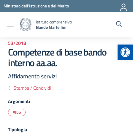
Vai ai contenuti
Vai al menu di navigazione
Vai al footer
Ministero dell'Istruzione e del Merito
Istituto comprensivo
Nando Martellini
53/2018
Apr
Competenze di base bando
interno aa.aa.
Affidamento servizi
Stampa / Condividi
Argomenti
Albo
Tipologia