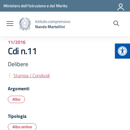
Vai ai contenuti
Vai al menu di navigazione
Vai al footer
Ministero dell'Istruzione e del Merito
Istituto comprensivo
Nando Martellini
11/2016
Apr
Cdi n.11
Delibere
Stampa / Condividi
Argomenti
Albo
Tipologia
Albo online