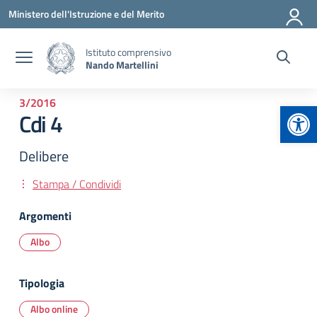
Vai ai contenuti
Vai al menu di navigazione
Vai al footer
Ministero dell'Istruzione e del Merito
Istituto comprensivo
Nando Martellini
3/2016
Apr
Cdi 4
Delibere
Stampa / Condividi
Argomenti
Albo
Tipologia
Albo online