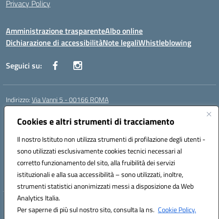
Privacy Policy
Amministrazione trasparente
Albo online
Dichiarazione di accessibilità
Note legali
Whistleblowing
Seguici su:
Indirizzo:
Via Vanni 5 - 00166 ROMA
Centralino:
06 66180851
Email:
RMIC86500P@istruzione.it
Posta elettronica certificata (PEC):
Cookies e altri strumenti di tracciamento
RMIC86500P@pec.istruzione.it
Codice fiscale: 97197050582
Il nostro Istituto non utilizza strumenti di profilazione degli utenti -
Codice meccanografico:
RMIC86500P
sono utilizzati esclusivamente cookies tecnici necessari al
Codice Indice delle Pubbliche Amministrazioni (IPA): istsc_RMIC86500P
corretto funzionamento del sito, alla fruibilità dei servizi
Codice unico di fatturazione (CUF): UFSRRZ
istituzionali e alla sua accessibilità – sono utilizzati, inoltre,
strumenti statistici anonimizzati messi a disposizione da Web
Analytics Italia.
Hosting & Powered by 3D Solution S.r.l.
Per saperne di più sul nostro sito, consulta la ns.
Cookie Policy.
Concept & Design by Designers Italia