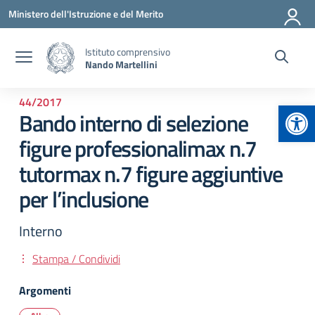
Vai ai contenuti
Vai al menu di navigazione
Vai al footer
Ministero dell'Istruzione e del Merito
Istituto comprensivo
Nando Martellini
44/2017
Apr
Bando interno di selezione
figure professionalimax n.7
tutormax n.7 figure aggiuntive
per l’inclusione
Interno
Stampa / Condividi
Argomenti