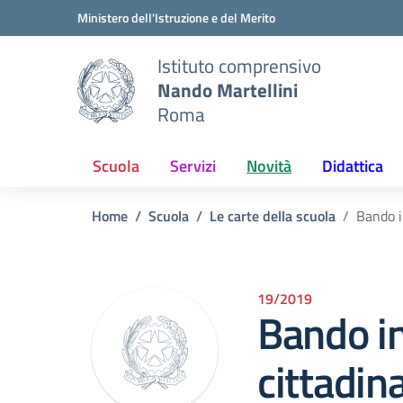
Vai ai contenuti
Vai al menu di navigazione
Vai al footer
Ministero dell'Istruzione e del Merito
Istituto comprensivo
Nando Martellini
Roma
Scuola
Servizi
Novità
Didattica
Home
Scuola
Le carte della scuola
Bando i
19/2019
Bando i
cittadin