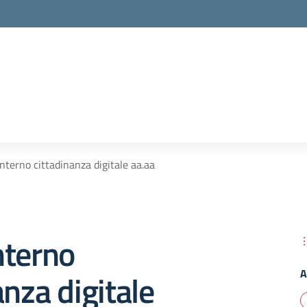
nterno cittadinanza digitale aa.aa
nterno
A
anza digitale