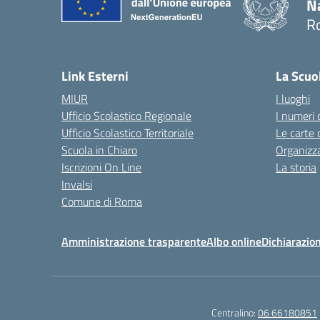
N
R
— 
Link Esterni
La Scuo
MIUR
I luoghi
Ufficio Scolastico Regionale
I numeri 
Ufficio Scolastico Territoriale
Le carte 
Scuola in Chiaro
Organizz
Iscrizioni On Line
La storia
Invalsi
Comune di Roma
Amministrazione trasparente
Albo online
Dichiarazion
Centralino:
06 66180851