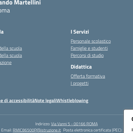
ando Martellini
oma
Visita la pagina iniziale della scuola
la
I Servizi
Personale scolastico
della scuola
Famiglie e studenti
della scuola
Percorsi di studio
azione
Didattica
Offerta formativa
I progetti
e di accessibilità
Note legali
Whistleblowing
Indirizzo:
Via Vanni 5 - 00166 ROMA
Email:
RMIC86500P@istruzione.it
Posta elettronica certificata (PEC):
RMIC