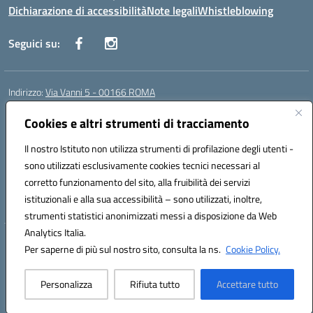
Dichiarazione di accessibilità
Note legali
Whistleblowing
Seguici su:
Indirizzo:
Via Vanni 5 - 00166 ROMA
Centralino:
06 66180851
Email:
RMIC86500P@istruzione.it
Posta elettronica certificata (PEC):
Cookies e altri strumenti di tracciamento
RMIC86500P@pec.istruzione.it
Codice fiscale: 97197050582
Il nostro Istituto non utilizza strumenti di profilazione degli utenti -
Codice meccanografico:
RMIC86500P
sono utilizzati esclusivamente cookies tecnici necessari al
Codice Indice delle Pubbliche Amministrazioni (IPA): istsc_RMIC86500P
corretto funzionamento del sito, alla fruibilità dei servizi
Codice unico di fatturazione (CUF): UFSRRZ
istituzionali e alla sua accessibilità – sono utilizzati, inoltre,
strumenti statistici anonimizzati messi a disposizione da Web
Analytics Italia.
Hosting & Powered by 3D Solution S.r.l.
Per saperne di più sul nostro sito, consulta la ns.
Cookie Policy.
Concept & Design by Designers Italia
Personalizza
Rifiuta tutto
Accettare tutto