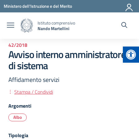
Vai ai contenuti
Vai al menu di navigazione
Vai al footer
Ministero dell'Istruzione e del Merito
Istituto comprensivo
Nando Martellini
42/2018
Apr
Avviso interno amministratore
di sistema
Affidamento servizi
Stampa / Condividi
Argomenti
Albo
Tipologia