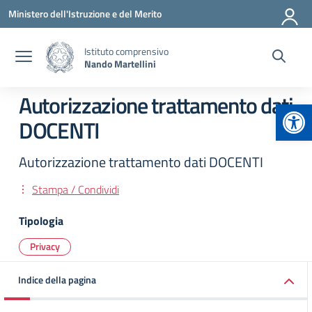
Vai ai contenuti
Vai al menu di navigazione
Vai al footer
Ministero dell'Istruzione e del Merito
Istituto comprensivo
Nando Martellini
Autorizzazione trattamento dati
Apr
DOCENTI
Autorizzazione trattamento dati DOCENTI
Stampa / Condividi
Tipologia
Privacy
Indice della pagina