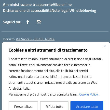
Amministrazione trasparente
Albo online
Dichiarazione di accessibilità
Note legali
Whistleblowing
Seguici su:
Indirizzo:
Via Vanni 5 - 00166 ROMA
Centralino:
06 66180851
Email:
RMIC86500P@istruzione.it
Posta elettronica certificata (PEC):
Cookies e altri strumenti di tracciamento
RMIC86500P@pec.istruzione.it
Codice fiscale: 97197050582
Il nostro Istituto non utilizza strumenti di profilazione degli utenti -
Codice meccanografico:
RMIC86500P
sono utilizzati esclusivamente cookies tecnici necessari al
Codice Indice delle Pubbliche Amministrazioni (IPA): istsc_RMIC86500P
corretto funzionamento del sito, alla fruibilità dei servizi
Codice unico di fatturazione (CUF): UFSRRZ
istituzionali e alla sua accessibilità – sono utilizzati, inoltre,
strumenti statistici anonimizzati messi a disposizione da Web
Analytics Italia.
Hosting & Powered by 3D Solution S.r.l.
Per saperne di più sul nostro sito, consulta la ns.
Cookie Policy.
Concept & Design by Designers Italia
Personalizza
Rifiuta tutto
Accettare tutto