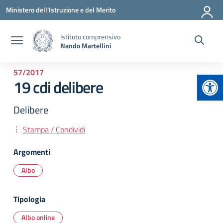
Vai ai contenuti
Vai al menu di navigazione
Vai al footer
Ministero dell'Istruzione e del Merito
Istituto comprensivo
Nando Martellini
57/2017
Apr
19 cdi delibere
Delibere
Stampa / Condividi
Argomenti
Albo
Tipologia
Albo online