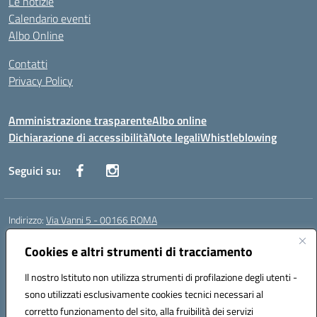
Le notizie
Calendario eventi
Albo Online
Contatti
Privacy Policy
Amministrazione trasparente
Albo online
Dichiarazione di accessibilità
Note legali
Whistleblowing
Seguici su:
Indirizzo:
Via Vanni 5 - 00166 ROMA
Centralino:
06 66180851
Email:
RMIC86500P@istruzione.it
Posta elettronica certificata (PEC):
Cookies e altri strumenti di tracciamento
RMIC86500P@pec.istruzione.it
Codice fiscale: 97197050582
Il nostro Istituto non utilizza strumenti di profilazione degli utenti -
Codice meccanografico:
RMIC86500P
sono utilizzati esclusivamente cookies tecnici necessari al
Codice Indice delle Pubbliche Amministrazioni (IPA): istsc_RMIC86500P
corretto funzionamento del sito, alla fruibilità dei servizi