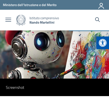
Vai ai contenuti
Vai al menu di navigazione
Vai al footer
Ministero dell'Istruzione e del Merito
Istituto comprensivo
Nando Martellini
Apr
Screenshot