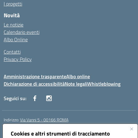
I progetti
Novità
Le notizie
Calendario eventi
Albo Online
Contatti
Privacy Policy
Amministrazione trasparente
Albo online
Dichiarazione di accessibilità
Note legali
Whistleblowing
Seguici su:
Indirizzo:
Via Vanni 5 - 00166 ROMA
Centralino:
06 66180851
Email:
RMIC86500P@istruzione.it
Posta elettronica certificata (PEC):
Cookies e altri strumenti di tracciamento
RMIC86500P@pec.istruzione.it