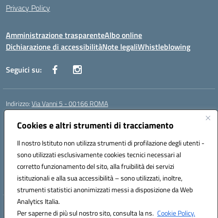
Privacy Policy
Amministrazione trasparente
Albo online
Dichiarazione di accessibilità
Note legali
Whistleblowing
Seguici su:
Indirizzo:
Via Vanni 5 - 00166 ROMA
Centralino:
06 66180851
Email:
RMIC86500P@istruzione.it
Posta elettronica certificata (PEC):
Cookies e altri strumenti di tracciamento
RMIC86500P@pec.istruzione.it
Codice fiscale: 97197050582
Il nostro Istituto non utilizza strumenti di profilazione degli utenti -
Codice meccanografico:
RMIC86500P
sono utilizzati esclusivamente cookies tecnici necessari al
Codice Indice delle Pubbliche Amministrazioni (IPA): istsc_RMIC86500P
corretto funzionamento del sito, alla fruibilità dei servizi
Codice unico di fatturazione (CUF): UFSRRZ
istituzionali e alla sua accessibilità – sono utilizzati, inoltre,
strumenti statistici anonimizzati messi a disposizione da Web
Analytics Italia.
Hosting & Powered by 3D Solution S.r.l.
Per saperne di più sul nostro sito, consulta la ns.
Cookie Policy.