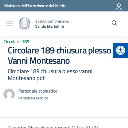
Vai ai contenuti
Vai al menu di navigazione
Vai al footer
Ministero dell'Istruzione e del Merito
Istituto comprensivo
Nando Martellini
Circolare 189
Apr
Circolare 189 chiusura plesso
Vanni Montesano
Circolare 189 chiusura plesso vanni
Montesano.pdf
Personale scolastico
Personale tecnico
Oggetto: Disposizioni urgenti D.Lgs. 81/08 –