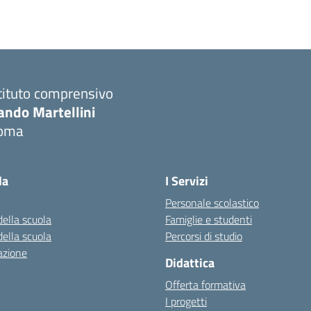
tituto comprensivo
ando Martellini
oma
Visita la pagina iniziale della scuola
la
I Servizi
Personale scolastico
della scuola
Famiglie e studenti
della scuola
Percorsi di studio
azione
Didattica
Offerta formativa
I progetti