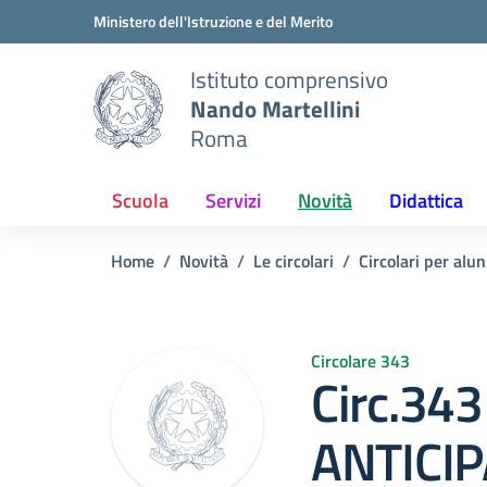
Vai ai contenuti
Vai al menu di navigazione
Vai al footer
Ministero dell'Istruzione e del Merito
Istituto comprensivo
Nando Martellini
Roma
Scuola
Servizi
Novità
Didattica
Home
Novità
Le circolari
Circolari per alun
Circolare 343
Circ.34
ANTICIP