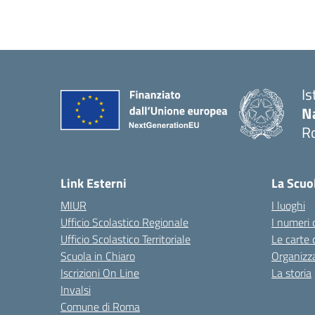
Is
N
R
— 
Link Esterni
La Scuo
MIUR
I luoghi
Ufficio Scolastico Regionale
I numeri 
Ufficio Scolastico Territoriale
Le carte 
Scuola in Chiaro
Organizz
Iscrizioni On Line
La storia
Invalsi
Comune di Roma