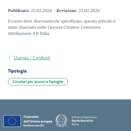
Pubblicato:
25.02.2026
-
Revisione:
25.02.2026
Eccetto dove diversamente specificato, questo articolo è
stato rilasciato sotto Licenza Creative Commons
Attribuzione 4.0 Italia.
Stampa / Condividi
Tipologia
Circolari per alunni e famiglie
Istituto comprensivo
Nando Martellini
Roma
— Visita la pagina iniziale della scuola