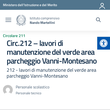
Vai ai contenuti
Vai al menu di navigazione
Vai al footer
Ministero dell'Istruzione e del Merito
Istituto comprensivo
Nando Martellini
Circolare 211
Apr
Circ.212 – lavori di
manutenzione del verde area
parcheggio Vanni-Montesano
212 - lavori di manutenzione del verde area
parcheggio Vanni-Montesano
Personale scolastico
Personale tecnico