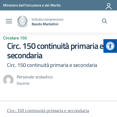
Vai ai contenuti
Vai al menu di navigazione
Vai al footer
Ministero dell'Istruzione e del Merito
Istituto comprensivo
Nando Martellini
Circolare 150
Apr
Circ. 150 continuità primaria e
secondaria
Circ. 150 continuità primaria e secondaria
Personale scolastico
Docente
Circ. 150 continuità primaria e secondaria