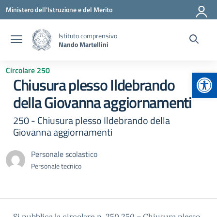
Vai ai contenuti
Vai al menu di navigazione
Vai al footer
Ministero dell'Istruzione e del Merito
Istituto comprensivo
Nando Martellini
Circolare 250
Apr
Chiusura plesso Ildebrando
della Giovanna aggiornamenti
250 - Chiusura plesso Ildebrando della
Giovanna aggiornamenti
Personale scolastico
Personale tecnico
Si pubblica la circolare n. 250 250 – Chiusura plesso