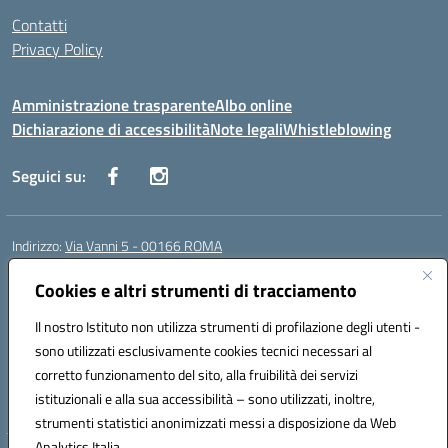
Contatti
Privacy Policy
Amministrazione trasparente
Albo online
Dichiarazione di accessibilità
Note legali
Whistleblowing
Seguici su:
Indirizzo:
Via Vanni 5 - 00166 ROMA
Centralino:
06 66180851
Email:
RMIC86500P@istruzione.it
Posta elettronica certificata (PEC):
Cookies e altri strumenti di tracciamento
RMIC86500P@pec.istruzione.it
Codice fiscale: 97197050582
Il nostro Istituto non utilizza strumenti di profilazione degli utenti -
Codice meccanografico:
RMIC86500P
sono utilizzati esclusivamente cookies tecnici necessari al
Codice Indice delle Pubbliche Amministrazioni (IPA): istsc_RMIC86500P
corretto funzionamento del sito, alla fruibilità dei servizi
Codice unico di fatturazione (CUF): UFSRRZ
istituzionali e alla sua accessibilità – sono utilizzati, inoltre,
strumenti statistici anonimizzati messi a disposizione da Web
Analytics Italia.