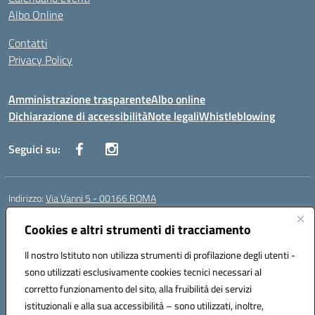
Albo Online
Contatti
Privacy Policy
Amministrazione trasparente
Albo online
Dichiarazione di accessibilità
Note legali
Whistleblowing
Seguici su:
Indirizzo:
Via Vanni 5 - 00166 ROMA
Centralino:
06 66180851
Email:
RMIC86500P@istruzione.it
Posta elettronica certificata (PEC):
Cookies e altri strumenti di tracciamento
RMIC86500P@pec.istruzione.it
Codice fiscale: 97197050582
Il nostro Istituto non utilizza strumenti di profilazione degli utenti -
Codice meccanografico:
RMIC86500P
sono utilizzati esclusivamente cookies tecnici necessari al
Codice Indice delle Pubbliche Amministrazioni (IPA): istsc_RMIC86500P
corretto funzionamento del sito, alla fruibilità dei servizi
Codice unico di fatturazione (CUF): UFSRRZ
istituzionali e alla sua accessibilità – sono utilizzati, inoltre,