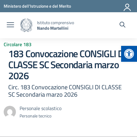
Vai ai contenuti
Vai al menu di navigazione
Vai al footer
Ministero dell'Istruzione e del Merito
Istituto comprensivo
Nando Martellini
Circolare 183
Apr
183 Convocazione CONSIGLI DI
CLASSE SC Secondaria marzo
2026
Circ. 183 Convocazione CONSIGLI DI CLASSE
SC Secondaria marzo 2026
Personale scolastico
Personale tecnico