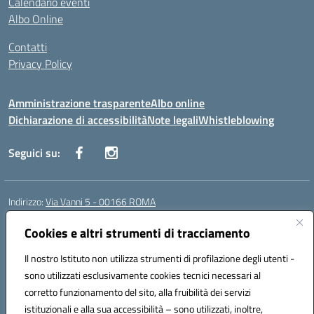
Calendario eventi
Albo Online
Contatti
Privacy Policy
Amministrazione trasparente
Albo online
Dichiarazione di accessibilità
Note legali
Whistleblowing
Seguici su:
Indirizzo:
Via Vanni 5 - 00166 ROMA
Centralino:
06 66180851
Email:
RMIC86500P@istruzione.it
Posta elettronica certificata (PEC):
Cookies e altri strumenti di tracciamento
RMIC86500P@pec.istruzione.it
Codice fiscale: 97197050582
Il nostro Istituto non utilizza strumenti di profilazione degli utenti -
Codice meccanografico:
RMIC86500P
sono utilizzati esclusivamente cookies tecnici necessari al
Codice Indice delle Pubbliche Amministrazioni (IPA): istsc_RMIC86500P
corretto funzionamento del sito, alla fruibilità dei servizi
Codice unico di fatturazione (CUF): UFSRRZ
istituzionali e alla sua accessibilità – sono utilizzati, inoltre,