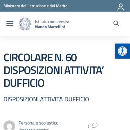
Vai ai contenuti
Vai al menu di navigazione
Vai al footer
Ministero dell'Istruzione e del Merito
Istituto comprensivo
Nando Martellini
Apr
CIRCOLARE N. 60
DISPOSIZIONI ATTIVITA’
DUFFICIO
DISPOSIZIONI ATTIVITA DUFFICIO
Personale scolastico
0
Personale tecnico