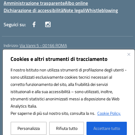
Amministrazione trasparente
Albo online
Dichiarazione di accessibilità
Note legali
Whistleblowing
Seguici su:
Indirizzo:
Via Vanni 5 - 00166 ROMA
Centralino:
06 66180851
Email:
RMIC86500P@istruzione.it
Posta elettronica certificata (PEC):
Cookies e altri strumenti di tracciamento
RMIC86500P@pec.istruzione.it
Codice fiscale: 97197050582
Il nostro Istituto non utilizza strumenti di profilazione degli utenti -
Codice meccanografico:
RMIC86500P
sono utilizzati esclusivamente cookies tecnici necessari al
Codice Indice delle Pubbliche Amministrazioni (IPA): istsc_RMIC86500P
corretto funzionamento del sito, alla fruibilità dei servizi
Codice unico di fatturazione (CUF): UFSRRZ
istituzionali e alla sua accessibilità – sono utilizzati, inoltre,
strumenti statistici anonimizzati messi a disposizione da Web
Analytics Italia.
Hosting & Powered by 3D Solution S.r.l.
Per saperne di più sul nostro sito, consulta la ns.
Cookie Policy.
Concept & Design by Designers Italia
Personalizza
Rifiuta tutto
Accettare tutto