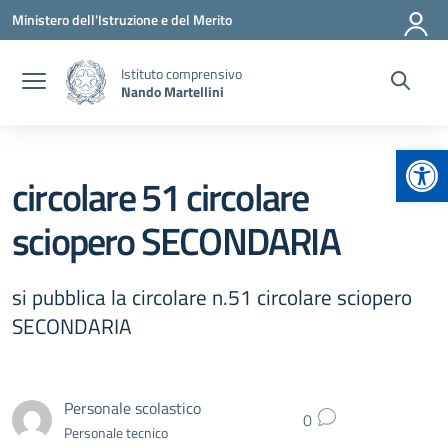
Vai ai contenuti
Vai al menu di navigazione
Vai al footer
Ministero dell'Istruzione e del Merito
Istituto comprensivo
Nando Martellini
Apr
circolare 51 circolare
sciopero SECONDARIA
si pubblica la circolare n.51 circolare sciopero
SECONDARIA
Personale scolastico
0
Personale tecnico