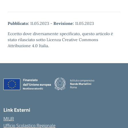
Pubblicato:
11.05.2023
-
Revisione:
11.05.2023
Eccetto dove diversamente specificato, questo articolo è
stato rilasciato sotto Licenza Creative Commons
Attribuzione 4.0 Italia.
Istituto comprensivo
Nando Martellini
Roma
— Visita la pagina iniziale della scuola
Link Esterni
MIUR
Ufficio Scolastico Regionale