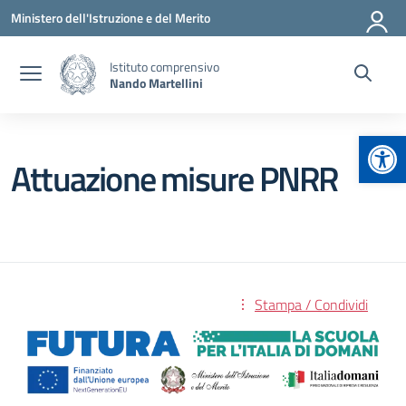
Vai ai contenuti
Vai al menu di navigazione
Vai al footer
Ministero dell'Istruzione e del Merito
Istituto comprensivo
Nando Martellini
Apr
Attuazione misure PNRR
Stampa / Condividi